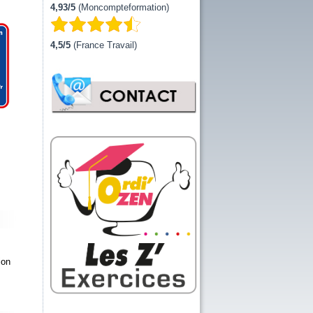
4,93/5
(Moncompteformation)
4,5/5
(France Travail)
ion