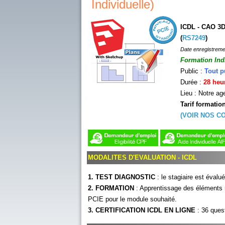
Individuelle)
ICDL - CAO 3D
(
RS7249
)
Date enregistreme
Formation Ind
Public :
Tout p
Durée :
28 heu
Lieu : Notre ag
Tarif formatio
(VOIR NOS C
MODALITES D'EVALUATION - ICDL
1. TEST DIAGNOSTIC
: le stagiaire est éval
2. FORMATION
: Apprentissage des éléments me
PCIE pour le module souhaité.
3.
CERTIFICATION ICDL EN LIGNE
: 36 ques