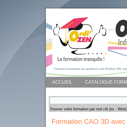
Formation bureautique pao graphisme web Morbihan (56) cert
ACCUEIL
CATALOGUE FORM
Trouvez votre formation par mot clé (ex : Word, 
Formation CAO 3D avec 