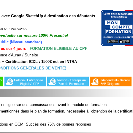
 avec Google SketchUp à destination des débutants
nt RS : 24/09/2025
ividuelle sur-mesure
100% Présentiel
ublic (Niveau standard)
res sur 4 jours
-
FORMATION ELIGIBLE AU CPF
ence d'Auray / Sur site
n + Certification ICDL
: 1500
€ net en INTRA
ONDITIONS GENERALES DE VENTE)
ué en ligne sur ses connaissances avant le module de formation
ntionnés dans le plan de formation, nécessaire à l'obtention de la certificat
tions en QCM. Succès dès 75% de bonnes réponses